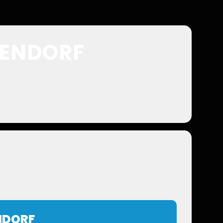
SENDORF
NDORF