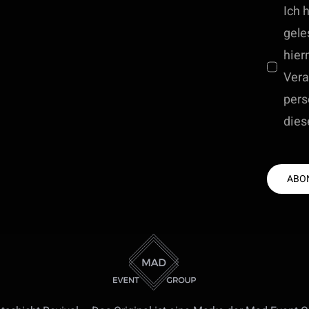
Ich 
gele
hier
Vera
per
dies
ABO