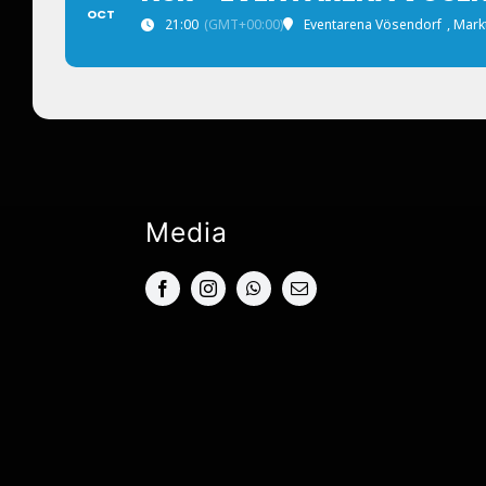
OCT
21:00
(GMT+00:00)
Eventarena Vösendorf
, Mark
Media